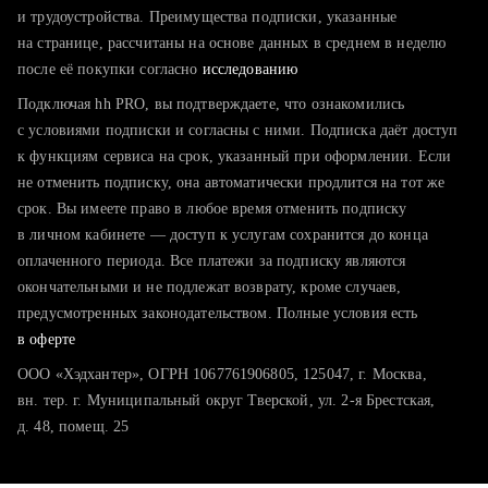
тратите много времени на поиск и вручную поднимаете
и трудоустройства. Преимущества подписки, указанные
резюме
на странице, рассчитаны на основе данных в среднем в неделю
после её покупки согласно
хотите сравнить себя с конкурентами и оценить шансы
исследованию
Подключая hh PRO, вы подтверждаете, что ознакомились
с условиями подписки и согласны с ними. Подписка даёт доступ
к функциям сервиса на срок, указанный при оформлении. Если
не отменить подписку, она автоматически продлится на тот же
срок. Вы имеете право в любое время отменить подписку
в личном кабинете — доступ к услугам сохранится до конца
оплаченного периода. Все платежи за подписку являются
окончательными и не подлежат возврату, кроме случаев,
предусмотренных законодательством. Полные условия есть
в оферте
ООО «Хэдхантер», ОГРН 1067761906805, 125047, г. Москва,
вн. тер. г. Муниципальный округ Тверской, ул. 2-я Брестская,
д. 48, помещ. 25