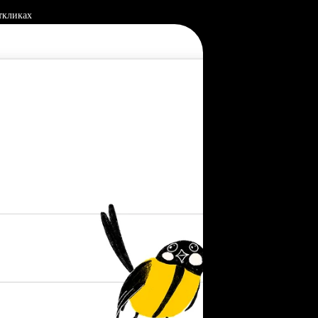
ткликах