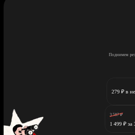
Поднимем рез
279
₽
в н
3 587
₽
1 499
₽
за 