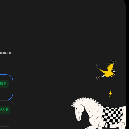
мпании
96
₽
088
₽