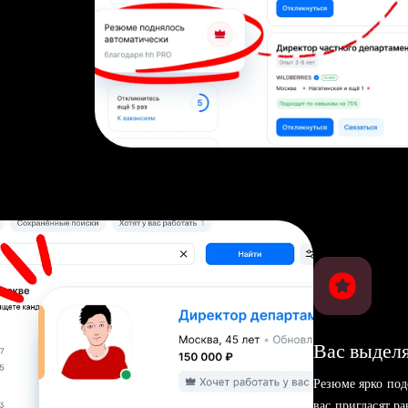
Вас выделя
Резюме ярко под
вас пригласят р