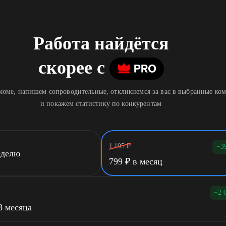
Работа найдётся
скорее
c
юме, напишем сопроводительные, откликнемся за вас в выбранные ко
и покажем статистику по конкурентам
1 195
₽
−3
еделю
799
₽
в месяц
−2 
3 месяца