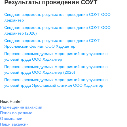
Результаты проведения СОУТ
pr@nn.hh.ru
Сводная ведомость результатов проведения СОУТ ООО
Воронеж
Хэдхантер
Сводная ведомость результатов проведения СОУТ ООО
ул. Комиссаржевской, д. 10,
Хэдхантер (2026)
офис 1212
Сводная ведомость результатов проведения СОУТ
+7 473 280-05-05
Ярославский филиал ООО Хэдхантер
pr@vrn.hh.ru
Перечень рекомендуемых мероприятий по улучшению
условий труда ООО Хэдхантер
Казань
Перечень рекомендуемых мероприятий по улучшению
ул. Спартаковская, д. 2А, этаж 3,
условий труда ООО Хэдхантер (2026)
помещение 15
Перечень рекомендуемых мероприятий по улучшению
условий труда Ярославский филиал ООО Хэдхантер
+7 843 212-12-50
pr@kzn.hh.ru
HeadHunter
Размещение вакансий
Екатеринбург
Поиск по резюме
ул. Боевых Дружин, стр. 20,
О компании
5 этаж, офис 505, 521
Наши вакансии