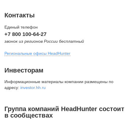
Контакты
Единый телефон
+7 800 100-64-27
звонок из регионов России бесплатный
Региональные офисы HeadHunter
Москва
Инвесторам
внутригородская территория
Информационные материалы компании размещены по
Муниципальный округ Тверской,
адресу:
investor.hh.ru
2-я Брестская ул., д. 48,
помещение 25
+7 495 974-64-27
Группа компаний HeadHunter состоит
+7 495 980-64-27
в сообществах
+7 495 134-92-24
press@hh.ru