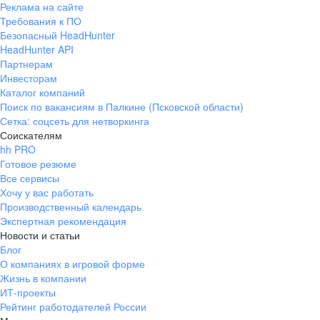
Реклама на сайте
+7 343 226-79-99
Требования к ПО
pr@ural.hh.ru
Безопасный HeadHunter
HeadHunter API
Краснодар
Партнерам
Инвесторам
ул. Янковского, д. 169, 7 этаж,
Каталог компаний
706 каб.
Поиск по вакансиям в Палкине (Псковской области)
+7 861 205-55-57
Сетка: соцсеть для нетворкинга
pr@krd.hh.ru
Соискателям
hh PRO
Готовое резюме
Владивосток
Все сервисы
пер. Ланинский д. 4, офис 3.4
Хочу у вас работать
Производственный календарь
+7 423 202-33-28
Экспертная рекомендация
pr@dv.hh.ru
Новости и статьи
Блог
Новосибирск
О компаниях в игровой форме
Жизнь в компании
ул. Большевистская, д. 35,
ИТ-проекты
помещение 21
Рейтинг работодателей России
+7 383 207-94-64