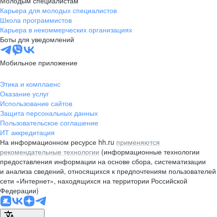
Молодым специалистам
Карьера для молодых специалистов
pr@nsk.hh.ru
Школа программистов
Карьера в некоммерческих организациях
Минск
Боты для уведомлений
пр-т Дзержинского, д. 57,
10 этаж, помещение 45-1
Мобильное приложение
+375 (17)
336-03-02
Этика и комплаенс
pr@rabota.by
Оказание услуг
Использование сайтов
Алматы
Защита персональных данных
Пользовательское соглашение
пр. Абая, д. 151, БЦ Алатау,
ИТ аккредитация
12 этаж, офис 1209
На информационном ресурсе hh.ru
применяются
+7 727 232-13-13
рекомендательные технологии
(информационные технологии
pr@headhunter.com.kz
предоставления информации на основе сбора, систематизации
и анализа сведений, относящихся к предпочтениям пользователей
сети «Интернет», находящихся на территории Российской
Федерации)