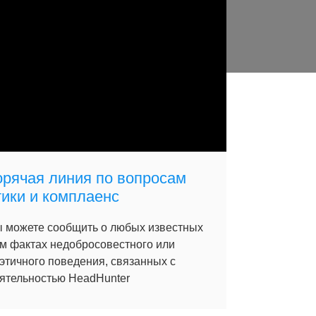
орячая линия по вопросам
тики и комплаенс
 можете сообщить о любых известных
м фактах недобросовестного или
этичного поведения, связанных с
ятельностью HeadHunter