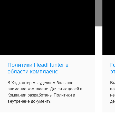
Политики HeadHunter в
Г
области комплаенс
э
В Хэдхантер мы уделяем большое
Вы
внимание комплаенс. Для этих целей в
ва
Компании разработаны Политики и
не
внутренние документы
де