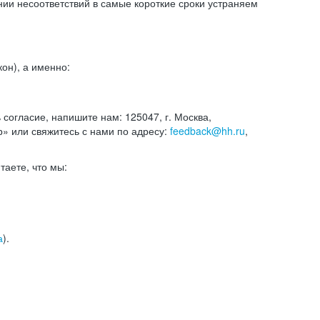
и несоответствий в самые короткие сроки устраняем
он), а именно:
ь согласие, напишите нам: 125047, г. Москва,
р» или свяжитесь с нами по адресу:
feedback@hh.ru
,
итаете, что мы:
а
).