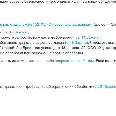
аем уровень безопасности персональных данных и при обнаружени
альным законом №
152-ФЗ
«О персональных данных»
(далее — Зак
м (
ст. 18 Закона
),
можете запросить их у нас в любое время (
ст. 14 Закона
),
абатываем данные с вашего согласия (
ст. 9 Закона
). Чтобы отозват
верской, 2-я Брестская улица, дом 48, помещ. 25, ООО «Хэдханте
ние обработки или возражение против обработки.
далить их самостоятельно либо
попросить нас об этом
. Если вы сч
ки данных или требование об ограничении обработки (
ст. 21 Закон