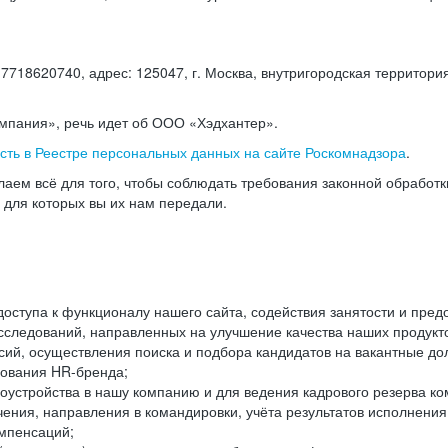
18620740, адрес: 125047, г. Москва, внутригородская территория
омпания», речь идет об ООО «Хэдхантер».
есть в Реестре персональных данных на сайте Роскомнадзора
.
аем всё для того, чтобы соблюдать требования законной обработ
, для которых вы их нам передали.
ступа к функционалу нашего сайта, содействия занятости и пред
следований, направленных на улучшение качества наших продуктов
ий, осуществления поиска и подбора кандидатов на вакантные дол
ования HR-бренда;
оустройства в нашу компанию и для ведения кадрового резерва ко
чения, направления в командировки, учёта результатов исполнени
омпенсаций;