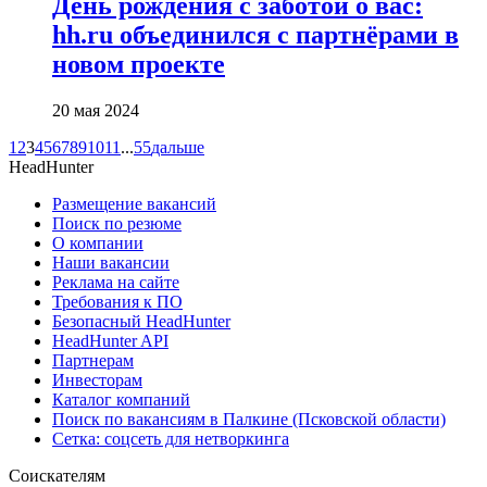
День рождения с заботой о вас:
hh.ru объединился с партнёрами в
новом проекте
20 мая 2024
1
2
3
4
5
6
7
8
9
10
11
...
55
дальше
HeadHunter
Размещение вакансий
Поиск по резюме
О компании
Наши вакансии
Реклама на сайте
Требования к ПО
Безопасный HeadHunter
HeadHunter API
Партнерам
Инвесторам
Каталог компаний
Поиск по вакансиям в Палкине (Псковской области)
Сетка: соцсеть для нетворкинга
Соискателям