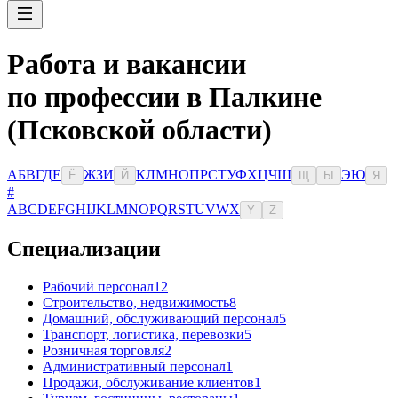
Работа и вакансии
по профессии в Палкине
(Псковской области)
А
Б
В
Г
Д
Е
Ж
З
И
К
Л
М
Н
О
П
Р
С
Т
У
Ф
Х
Ц
Ч
Ш
Э
Ю
Ё
Й
Щ
Ы
Я
#
A
B
C
D
E
F
G
H
I
J
K
L
M
N
O
P
Q
R
S
T
U
V
W
X
Y
Z
Специализации
Рабочий персонал
12
Строительство, недвижимость
8
Домашний, обслуживающий персонал
5
Транспорт, логистика, перевозки
5
Розничная торговля
2
Административный персонал
1
Продажи, обслуживание клиентов
1