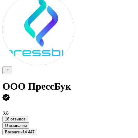
ООО
ПрессБук
3,8
18 отзывов
О компании
Вакансии
14 447